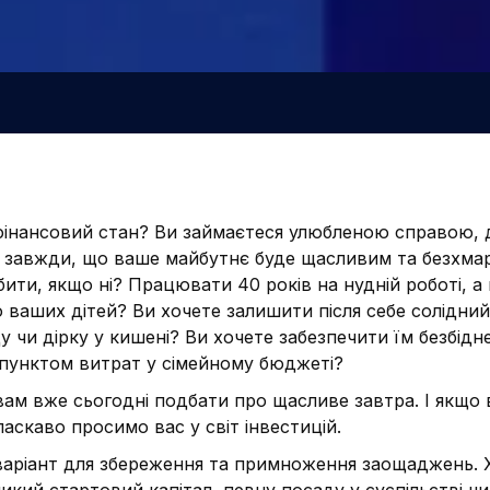
інансовий стан? Ви займаєтеся улюбленою справою, 
е завжди, що ваше майбутнє буде щасливим та безхма
ити, якщо ні? Працювати 40 років на нудній роботі, а
 ваших дітей? Ви хочете залишити після себе солідний
 чи дірку у кишені? Ви хочете забезпечити їм безбідн
 пунктом витрат у сімейному бюджеті?
ам вже сьогодні подбати про щасливе завтра. І якщо в
аскаво просимо вас у світ інвестицій.
 варіант для збереження та примноження заощаджень. Х
ликий стартовий капітал, певну посаду у суспільстві чи