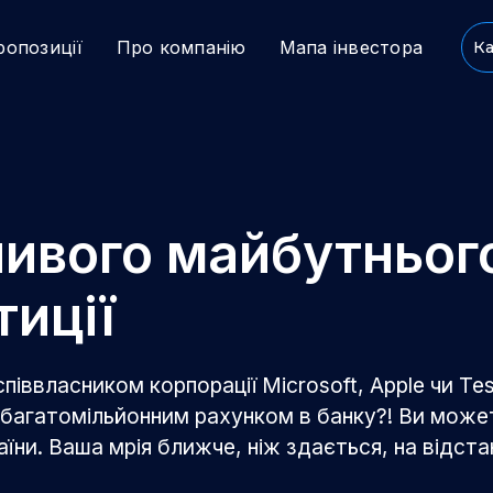
ропозиції
Про компанію
Мапа інвестора
Ка
ивого майбутнього
тиції
піввласником корпорації Microsoft, Apple чи Tes
и багатомільйонним рахунком в банку?! Ви може
їни. Ваша мрія ближче, ніж здається, на відста