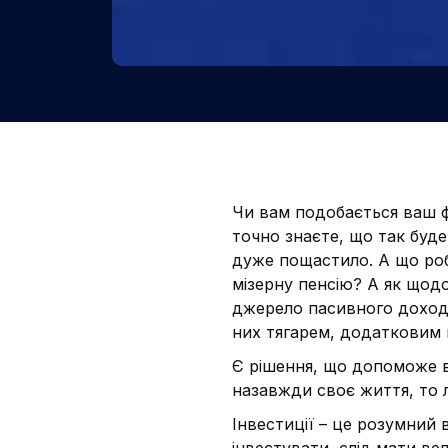
Чи вам подобається ваш ф
точно знаєте, що так буд
дуже пощастило. А що роб
мізерну пенсію? А як щодо
джерело пасивного доходу
них тягарем, додатковим
Є рішення, що допоможе в
назавжди своє життя, то л
Інвестиції – це розумний
інвестувати, слід мати ве