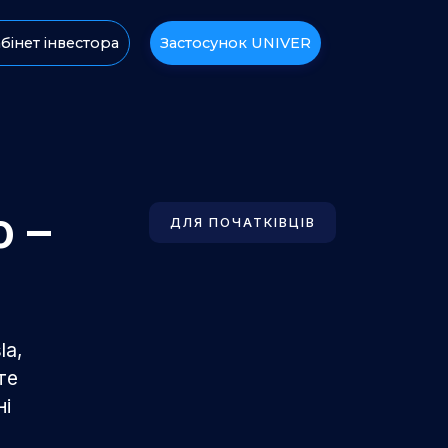
бінет інвестора
Застосунок UNIVER
 –
ДЛЯ ПОЧАТКІВЦІВ
la,
те
ні