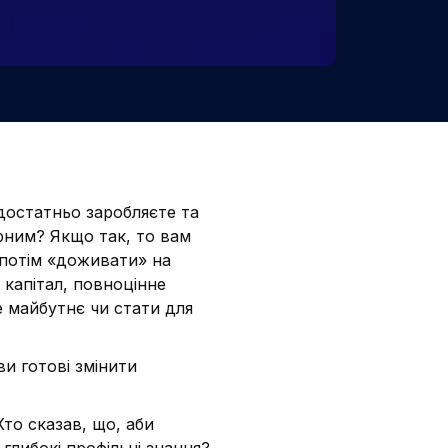
достатньо заробляєте та
рним? Якщо так, то вам
 потім «доживати» на
 капітал, повноцінне
е майбутнє чи стати для
и готові змінити
то сказав, що, аби
 глибокі профільні знання?