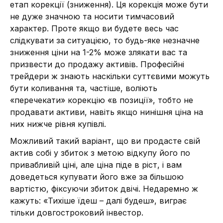
етап корекції (зниження). Ця корекція може бути
не дуже значною та носити тимчасовий
характер. Проте якщо ви будете весь час
слідкувати за ситуацією, то будь-яке незначне
зниження ціни на 1-2% може злякати вас та
призвести до продажу активів. Професійні
трейдери ж знають наскільки суттєвими можуть
бути коливання та, частіше, воліють
«перечекати» корекцію «в позиції», тобто не
продавати активи, навіть якщо нинішня ціна на
них нижче рівня купівлі.
Можливий такий варіант, що ви продасте свій
актив собі у збиток з метою відкупу його по
привабливій ціні, але ціна піде в ріст, і вам
доведеться купувати його вже за більшою
вартістю, фіксуючи збиток двічі. Недаремно ж
кажуть: «Тихіше їдеш – далі будеш», виграє
тільки довгостроковий інвестор.