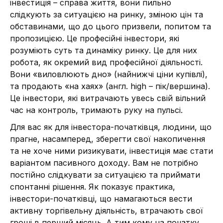
інвестиція – справа життя, вони пильно
слідкують за ситуацією на ринку, зміною цін та
обставинами, що до цього призвели, попитом та
пропозицією. Це професійні інвестори, які
розуміють суть та динаміку ринку. Це для них
робота, як окремий вид професійної діяльності.
Вони «виловлюють дно» (найнижчі ціни купівлі),
та продають «на хаях» (англ. high – пік/вершина).
Це інвестори, які витрачають увесь свій вільний
час на контроль, тримають руку на пульсі.
Для вас як для інвестора-початківця, людини, що
прагне, насамперед, зберегти свої накопичення
та не хоче ними ризикувати, інвестиція має стати
варіантом пасивного доходу. Вам не потрібно
постійно слідкувати за ситуацією та приймати
спонтанні рішення. Як показує практика,
інвестори-початківці, що намагаються вести
активну торгівельну діяльність, втрачають свої
гроші в перший місяць. А тим кому на початку