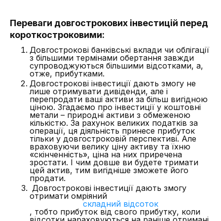
Переваги довгострокових інвестицій перед
короткостроковими:
Довгострокові банківські вклади чи облігації
з більшими термінами обертання завжди
супроводжуються більшими відсотками, а,
отже, прибутками.
Довгострокові інвестиції дають змогу не
лише отримувати дивіденди, але і
перепродати ваші активи за більш вигідною
ціною. Згадаємо про інвестиції у коштовні
метали – природні активи з обмеженою
кількістю. За рахунок великих податків за
операції, ця діяльність принесе прибуток
тільки у довгостроковій перспективі. Але
враховуючи велику ціну активу та їхню
«скінченність», ціна на них приречена
зростати. І чим довше ви будете тримати
цей актив, тим вигідніше зможете його
продати.
Довгострокові інвестиції дають змогу
отримати омріяний
складний відсоток
, тобто прибуток від свого прибутку, коли
відсотки нараховуються на раніше отримані