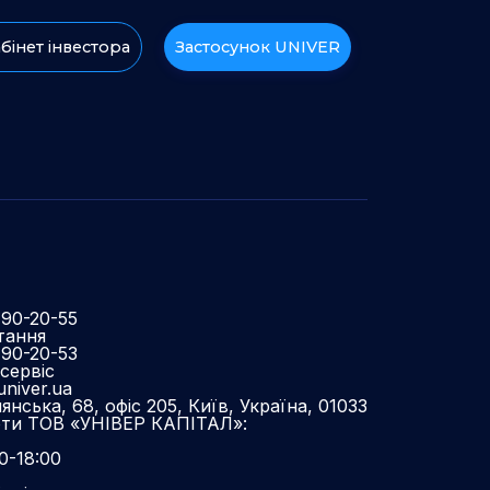
бінет інвестора
Застосунок UNIVER
490-20-55
тання
490-20-53
сервіс
niver.ua
нська, 68, офіс 205, Київ, Україна, 01033
оти ТОВ «УНІВЕР КАПІТАЛ»:
0-18:00