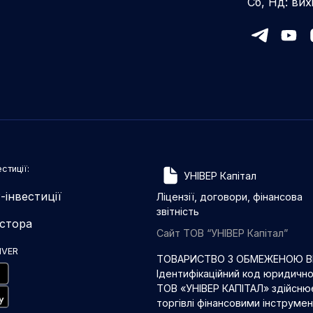
Сб, Нд: вих
стиції:
УНІВЕР Капітал
-інвестиції
Ліцензії, договори, фінансова
звітність
естора
Сайт ТОВ “УНІВЕР Капітал”
IVER
ТОВАРИСТВО З ОБМЕЖЕНОЮ ВІ
Ідентифікаційний код юридичн
ТОВ «УНІВЕР КАПІТАЛ» здійснює
торгівлі фінансовими інструме