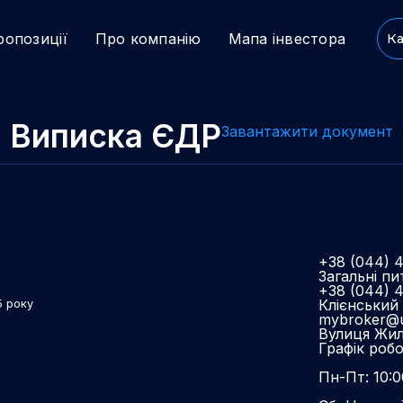
ропозиції
Про компанію
Мапа інвестора
Ка
Виписка ЄДР
Завантажити документ
+38 (044) 
Загальні пи
+38 (044) 
Клієнський 
5 року
mybroker@u
Вулиця Жиля
Графік роб
Пн-Пт: 10:0