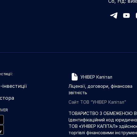
Сб, Нд: вих
стиції:
УНІВЕР Капітал
-інвестиції
Ліцензії, договори, фінансова
звітність
естора
Сайт ТОВ “УНІВЕР Капітал”
IVER
ТОВАРИСТВО З ОБМЕЖЕНОЮ ВІ
Ідентифікаційний код юридичн
ТОВ «УНІВЕР КАПІТАЛ» здійснює
торгівлі фінансовими інструме