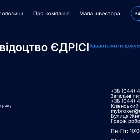
ропозиції
Про компанію
Мапа інвестора
Ка
відоцтво ЄДРІСІ
Завантажити докум
+38 (044) 
Загальні пи
+38 (044) 
Клієнський 
5 року
mybroker@u
Вулиця Жиля
Графік роб
Пн-Пт: 10:0