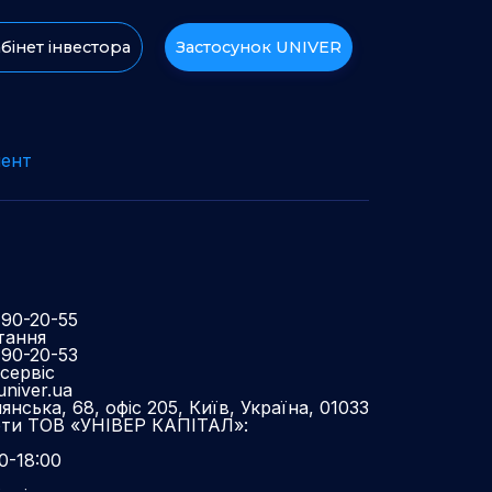
бінет інвестора
Застосунок UNIVER
ент
490-20-55
тання
490-20-53
сервіс
niver.ua
нська, 68, офіс 205, Київ, Україна, 01033
оти ТОВ «УНІВЕР КАПІТАЛ»:
0-18:00