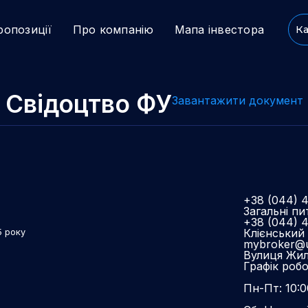
ропозиції
Про компанію
Мапа інвестора
Ка
Свідоцтво ФУ
Завантажити документ
+38 (044) 
Загальні пи
+38 (044) 
Клієнський 
5 року
mybroker@u
Вулиця Жиля
Графік роб
Пн-Пт: 10:0