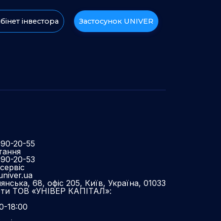
бінет інвестора
Застосунок UNIVER
490-20-55
тання
490-20-53
сервіс
niver.ua
нська, 68, офіс 205, Київ, Україна, 01033
оти ТОВ «УНІВЕР КАПІТАЛ»:
0-18:00