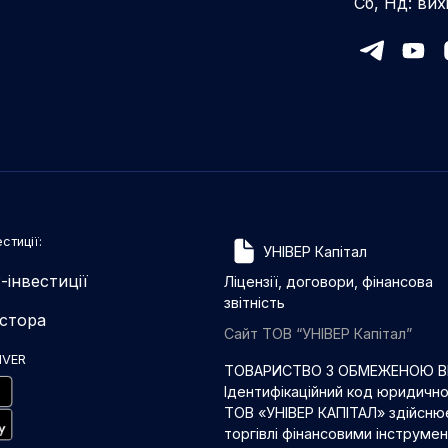
Сб, Нд: вих
стиції:
УНІВЕР Капітал
-інвестиції
Ліцензії, договори, фінансова
звітність
естора
Сайт ТОВ “УНІВЕР Капітал”
IVER
ТОВАРИСТВО З ОБМЕЖЕНОЮ ВІ
Ідентифікаційний код юридичн
ТОВ «УНІВЕР КАПІТАЛ» здійснює
торгівлі фінансовими інструме