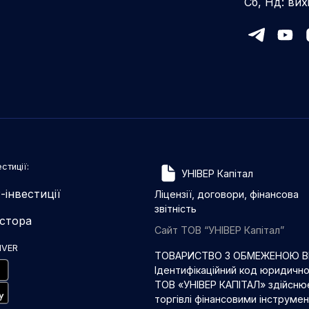
Сб, Нд: вих
стиції:
УНІВЕР Капітал
-інвестиції
Ліцензії, договори, фінансова
звітність
естора
Сайт ТОВ “УНІВЕР Капітал”
IVER
ТОВАРИСТВО З ОБМЕЖЕНОЮ ВІ
Ідентифікаційний код юридичн
ТОВ «УНІВЕР КАПІТАЛ» здійснює
торгівлі фінансовими інструме