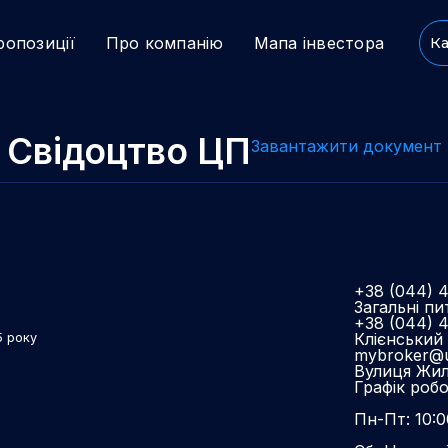
ропозиції
Про компанію
Мапа інвестора
Ка
Свідоцтво ЦП
Завантажити документ
+38 (044) 
Загальні пи
+38 (044) 
Клієнський 
5 року
mybroker@u
Вулиця Жиля
Графік роб
Пн-Пт: 10:0