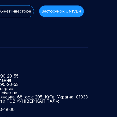
бінет інвестора
Застосунок UNIVER
490-20-55
тання
490-20-53
сервіс
niver.ua
нська, 68, офіс 205, Київ, Україна, 01033
оти ТОВ «УНІВЕР КАПІТАЛ»:
0-18:00