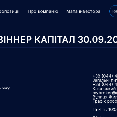
ропозиції
Про компанію
Мапа інвестора
Ка
ВІННЕР КАПІТАЛ 30.09.2
+38 (044) 
Загальні пи
+38 (044) 
Клієнський 
5 року
mybroker@u
Вулиця Жиля
Графік роб
Пн-Пт: 10:0