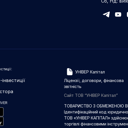
Сб, Нд: вих
стиції:
УНІВЕР Капітал
-інвестиції
Ліцензії, договори, фінансова
звітність
естора
Сайт ТОВ “УНІВЕР Капітал”
IVER
ТОВАРИСТВО З ОБМЕЖЕНОЮ ВІ
Ідентифікаційний код юридичн
ТОВ «УНІВЕР КАПІТАЛ» здійснює
торгівлі фінансовими інструме