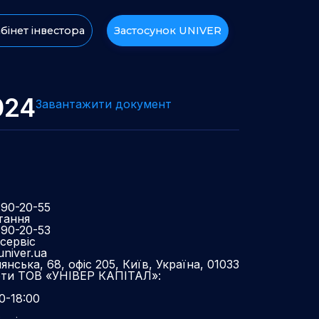
бінет інвестора
Застосунок UNIVER
024
Завантажити документ
490-20-55
тання
490-20-53
сервіс
niver.ua
нська, 68, офіс 205, Київ, Україна, 01033
оти ТОВ «УНІВЕР КАПІТАЛ»:
0-18:00