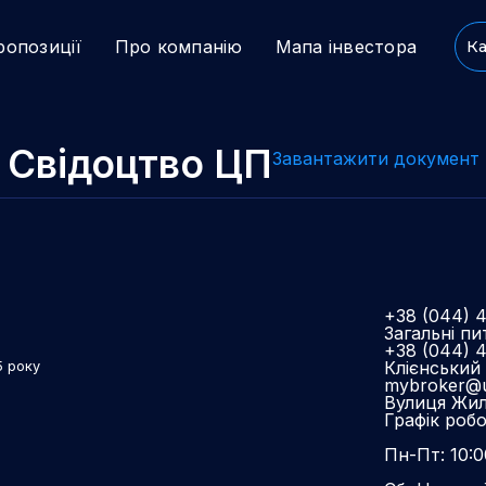
ропозиції
Про компанію
Мапа інвестора
Ка
Cвідоцтво ЦП
Завантажити документ
+38 (044) 
Загальні пи
+38 (044) 
Клієнський 
5 року
mybroker@u
Вулиця Жиля
Графік роб
Пн-Пт: 10:0