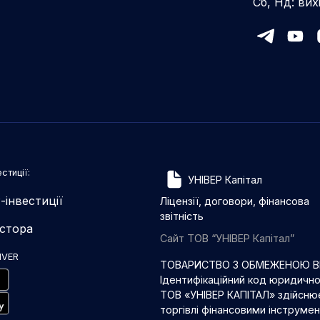
Сб, Нд: вих
стиції:
УНІВЕР Капітал
-інвестиції
Ліцензії, договори, фінансова
звітність
естора
Сайт ТОВ “УНІВЕР Капітал”
IVER
ТОВАРИСТВО З ОБМЕЖЕНОЮ ВІ
Ідентифікаційний код юридичн
ТОВ «УНІВЕР КАПІТАЛ» здійснює
торгівлі фінансовими інструме