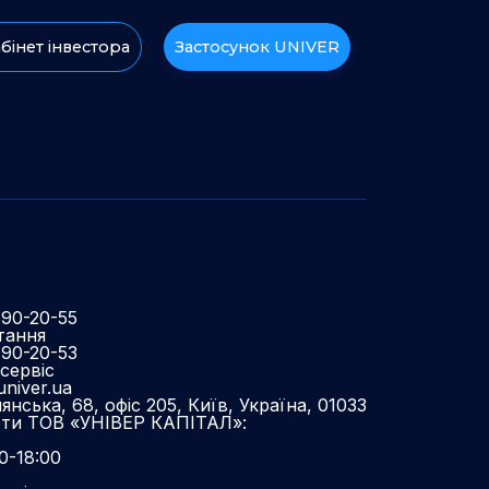
бінет інвестора
Застосунок UNIVER
490-20-55
тання
490-20-53
сервіс
niver.ua
нська, 68, офіс 205, Київ, Україна, 01033
оти ТОВ «УНІВЕР КАПІТАЛ»:
0-18:00