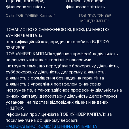
Ліцензії, договори,
Ліцензії, договори,
фінансова звітність
фінансова звітність
Сайт ТОВ “УНІВЕР Капітал”
ТОВ "КУА "УНІВЕР
МЕНЕДЖМЕНТ"
ТОВАРИСТВО З ОБМЕЖЕНОЮ ВІДПОВІДАЛЬНІСТЮ
«УНІВЕР КАПІТАЛ»
Ідентифікаційний код юридичної особи за ЄДРПОУ
33592899
ТОВ «УНІВЕР КАПІТАЛ» здійснює професійну діяльність
на ринках капіталу з торгівлі фінансовими
інструментами, що передбачає брокерську діяльність,
субброкерську діяльність, дилерську діяльність,
діяльність з розміщення без надання гарантії та
діяльність з управління портфелем фінансових
інструментів, а також здійснює професійну діяльність на
ринках капіталу: депозитарну діяльність депозитарної
установи, на підставі відповідних ліцензій виданих
НКЦПФР.
Інформація про ліцензіата ТОВ «УНІВЕР КАПІТАЛ» за
посиланням на офіційному вебсайті
НАЦІОНАЛЬНОЇ КОМІСІЇ З ЦІННИХ ПАПЕРІВ ТА