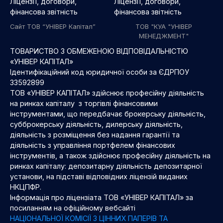
Ліцензії, договори,
Ліцензії, договори,
фінансова звітність
фінансова звітність
Сайт ТОВ “УНІВЕР Капітал”
ТОВ "КУА "УНІВЕР
МЕНЕДЖМЕНТ"
ТОВАРИСТВО З ОБМЕЖЕНОЮ ВІДПОВІДАЛЬНІСТЮ
«УНІВЕР КАПІТАЛ»
Ідентифікаційний код юридичної особи за ЄДРПОУ
33592899
ТОВ «УНІВЕР КАПІТАЛ» здійснює професійну діяльність
на ринках капіталу з торгівлі фінансовими
інструментами, що передбачає брокерську діяльність,
субброкерську діяльність, дилерську діяльність,
діяльність з розміщення без надання гарантії та
діяльність з управління портфелем фінансових
інструментів, а також здійснює професійну діяльність на
ринках капіталу: депозитарну діяльність депозитарної
установи, на підставі відповідних ліцензій виданих
НКЦПФР.
Інформація про ліцензіата ТОВ «УНІВЕР КАПІТАЛ» за
посиланням на офіційному вебсайті
НАЦІОНАЛЬНОЇ КОМІСІЇ З ЦІННИХ ПАПЕРІВ ТА