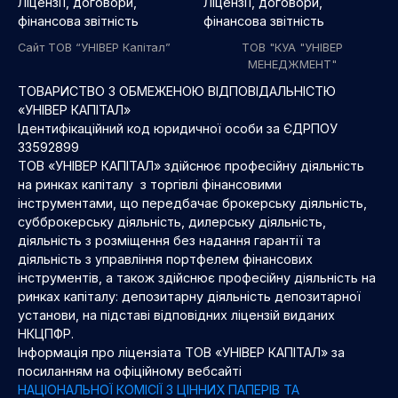
Ліцензії, договори,
Ліцензії, договори,
фінансова звітність
фінансова звітність
Сайт ТОВ “УНІВЕР Капітал”
ТОВ "КУА "УНІВЕР
МЕНЕДЖМЕНТ"
ТОВАРИСТВО З ОБМЕЖЕНОЮ ВІДПОВІДАЛЬНІСТЮ
«УНІВЕР КАПІТАЛ»
Ідентифікаційний код юридичної особи за ЄДРПОУ
33592899
ТОВ «УНІВЕР КАПІТАЛ» здійснює професійну діяльність
на ринках капіталу з торгівлі фінансовими
інструментами, що передбачає брокерську діяльність,
субброкерську діяльність, дилерську діяльність,
діяльність з розміщення без надання гарантії та
діяльність з управління портфелем фінансових
інструментів, а також здійснює професійну діяльність на
ринках капіталу: депозитарну діяльність депозитарної
установи, на підставі відповідних ліцензій виданих
НКЦПФР.
Інформація про ліцензіата ТОВ «УНІВЕР КАПІТАЛ» за
посиланням на офіційному вебсайті
НАЦІОНАЛЬНОЇ КОМІСІЇ З ЦІННИХ ПАПЕРІВ ТА