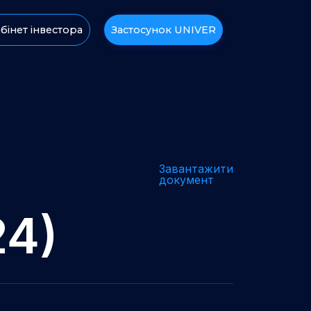
бінет інвестора
Застосунок UNIVER
Завантажити
документ
24)