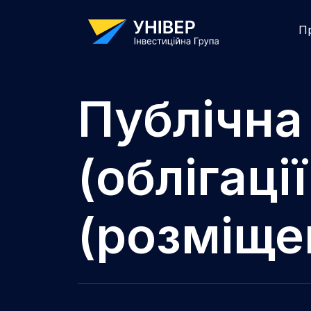
П
Публічна
(облігації
(розміще