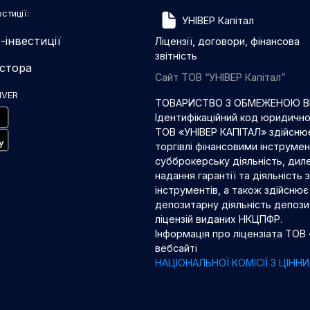
стиції:
УНІВЕР Капітал
-інвестиції
Ліцензії, договори, фінансова
звітність
естора
Сайт ТОВ “УНІВЕР Капітал”
IVER
ТОВАРИСТВО З ОБМЕЖЕНОЮ ВІ
Ідентифікаційний код юридичн
ТОВ «УНІВЕР КАПІТАЛ» здійснює
торгівлі фінансовими інструме
субброкерську діяльність, диле
надання гарантії та діяльність
інструментів, а також здійснює 
депозитарну діяльність депозит
ліцензій виданих НКЦПФР.
Інформація про ліцензіата ТОВ
вебсайті
НАЦІОНАЛЬНОЇ КОМІСІЇ З ЦІН