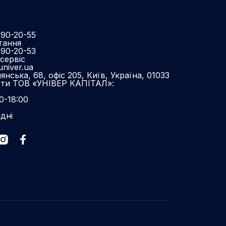
490-20-55
тання
490-20-53
сервіс
niver.ua
нська, 68, офіс 205, Київ, Україна, 01033
оти ТОВ «УНІВЕР КАПІТАЛ»:
0-18:00
ідні