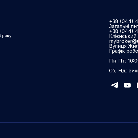
+38 (044) 
Загальні пи
+38 (044) 
Клієнський 
5 року
mybroker@u
Вулиця Жиля
Графік роб
Пн-Пт: 10:0
Сб, Нд: вих