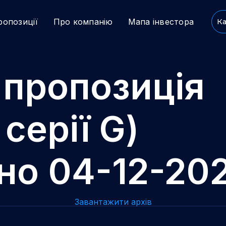
ропозиції
Про компанію
Мапа інвестора
Ка
 пропозиція
 серії G)
но 04-12-20
Завантажити архів