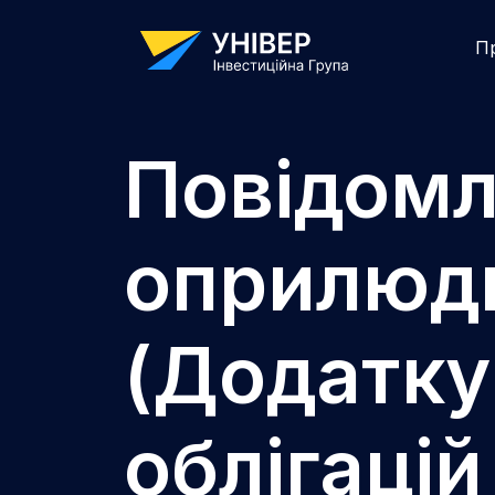
П
Повідомл
оприлюдн
(Додатку
облігаці