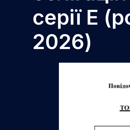
серії E (
2026)