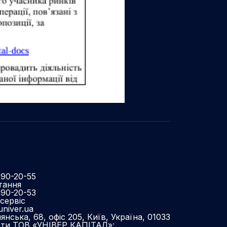
490-20-55
тання
490-20-53
сервіс
niver.ua
нська, 68, офіс 205, Київ, Україна, 01033
оти ТОВ «УНІВЕР КАПІТАЛ»: