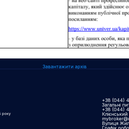
Завантажити архів
+38 (044) 
Загальні пи
+38 (044) 
Клієнський 
5 року
mybroker@u
Вулиця Жиля
Графік роб