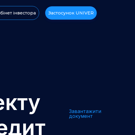
бінет інвестора
Застосунок UNIVER
екту
Завантажити
документ
едит