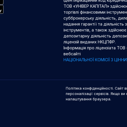
Ідентифікаційний код юридичн
ТОВ «УНІВЕР КАПІТАЛ» здійснює
торгівлі фінансовими інструме
субброкерську діяльність, диле
надання гарантії та діяльність
інструментів, а також здійснює 
депозитарну діяльність депозит
ліцензій виданих НКЦПФР.
Інформація про ліцензіата ТОВ
вебсайті
НАЦІОНАЛЬНОЇ КОМІСІЇ З ЦІН
Політика конфіденційності. Сайт в
персоналізації сервісів. Якщо ви 
налаштування браузера.