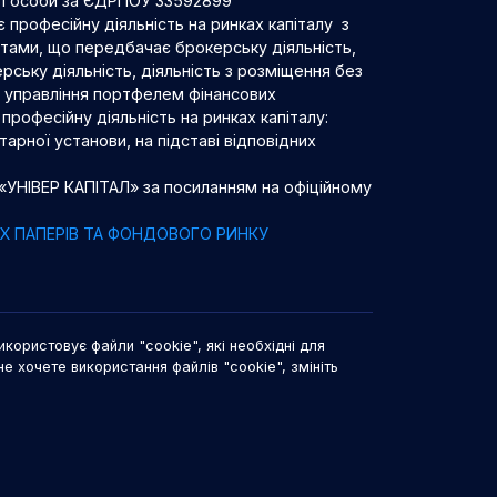
ої особи за ЄДРПОУ 33592899
 професійну діяльність на ринках капіталу з
нтами, що передбачає брокерську діяльність,
рську діяльність, діяльність з розміщення без
 з управління портфелем фінансових
професійну діяльність на ринках капіталу:
арної установи, на підставі відповідних
 «УНІВЕР КАПІТАЛ» за посиланням на офіційному
НИХ ПАПЕРІВ ТА ФОНДОВОГО РИНКУ
икористовує файли "cookie", які необхідні для
не хочете використання файлів "cookie", змініть