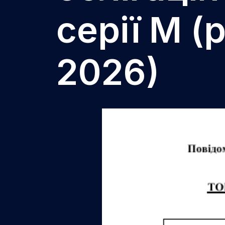
серії М (
2026)