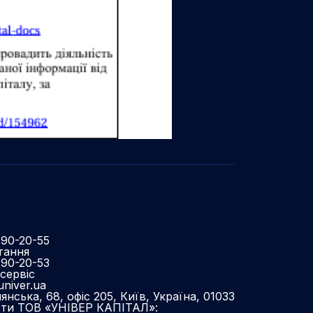
490-20-55
тання
490-20-53
сервіс
niver.ua
нська, 68, офіс 205, Київ, Україна, 01033
оти ТОВ «УНІВЕР КАПІТАЛ»: