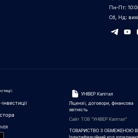
Пн-Пт: 10:0
Сб, Нд: вих
стиції:
УНІВЕР Капітал
-інвестиції
Ліцензії, договори, фінансова
звітність
естора
Сайт ТОВ “УНІВЕР Капітал”
IVER
ТОВАРИСТВО З ОБМЕЖЕНОЮ ВІ
Ідентифікаційний код юридичн