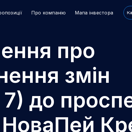
ропозиції
Про компанію
Мапа інвестора
Ка
ення про
ення змін
 7) до просп
й НоваПей Кр