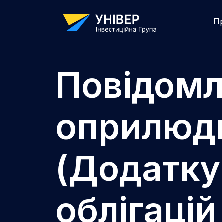
П
Повідомл
оприлюдн
(Додатку
облігаці