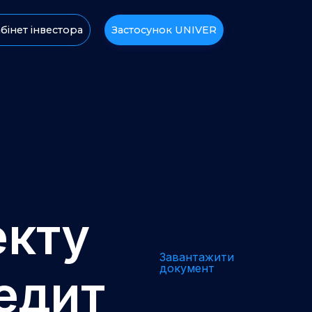
бінет інвестора
Застосунок UNIVER
екту
Завантажити
документ
едит