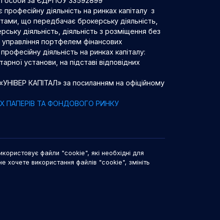
ої особи за ЄДРПОУ 33592899
 професійну діяльність на ринках капіталу з
нтами, що передбачає брокерську діяльність,
рську діяльність, діяльність з розміщення без
 з управління портфелем фінансових
професійну діяльність на ринках капіталу:
арної установи, на підставі відповідних
 «УНІВЕР КАПІТАЛ» за посиланням на офіційному
НИХ ПАПЕРІВ ТА ФОНДОВОГО РИНКУ
икористовує файли "cookie", які необхідні для
не хочете використання файлів "cookie", змініть