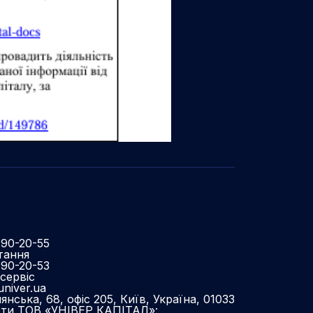
490-20-55
тання
490-20-53
сервіс
niver.ua
нська, 68, офіс 205, Київ, Україна, 01033
оти ТОВ «УНІВЕР КАПІТАЛ»: