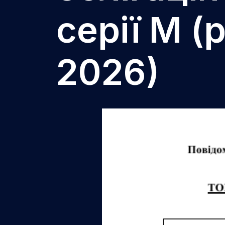
серії М 
2026)