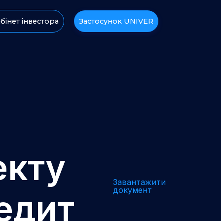
бінет інвестора
Застосунок UNIVER
екту
Завантажити
документ
едит