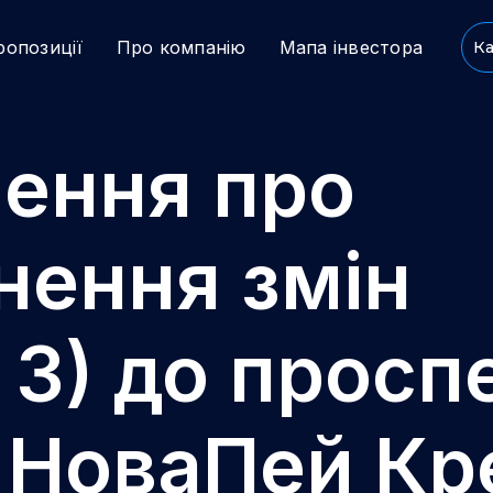
ропозиції
Про компанію
Мапа інвестора
Ка
ення про
ення змін
 3) до просп
й НоваПей Кр