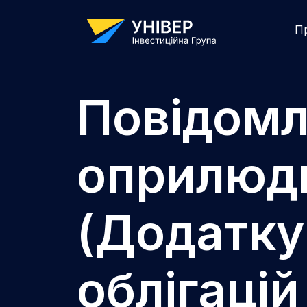
П
Повідомл
оприлюдн
(Додатку
облігаці