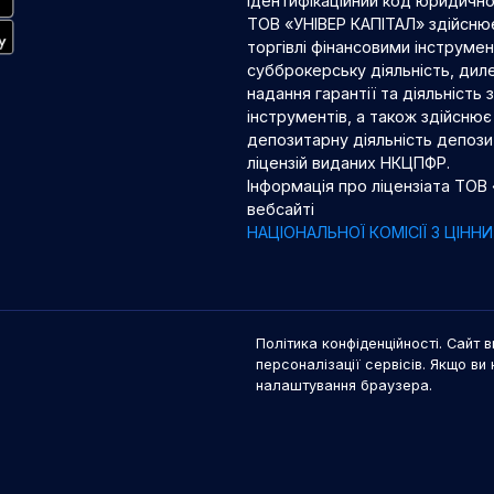
Ідентифікаційний код юридичн
ТОВ «УНІВЕР КАПІТАЛ» здійснює
торгівлі фінансовими інструме
субброкерську діяльність, диле
надання гарантії та діяльність
інструментів, а також здійснює 
депозитарну діяльність депозит
ліцензій виданих НКЦПФР.
Інформація про ліцензіата ТОВ
вебсайті
НАЦІОНАЛЬНОЇ КОМІСІЇ З ЦІН
Політика конфіденційності. Сайт в
персоналізації сервісів. Якщо ви 
налаштування браузера.