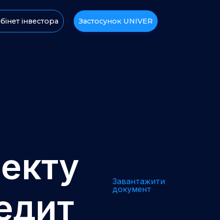
бінет інвестора
Застосунок UNIVER
пекту
Завантажити
документ
едит