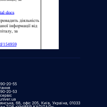
490-20-55
тання
490-20-53
сервіс
niver.ua
нська, 68, офіс 205, Київ, Україна, 01033
оти ТОВ «УНІВЕР КАПІТАЛ»: