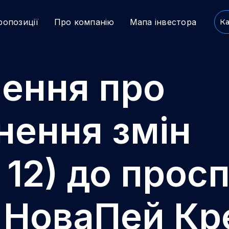
ропозиції
Про компанію
Мапа інвестора
Ка
ення про
ення змін
 12) до прос
й НоваПей Кр