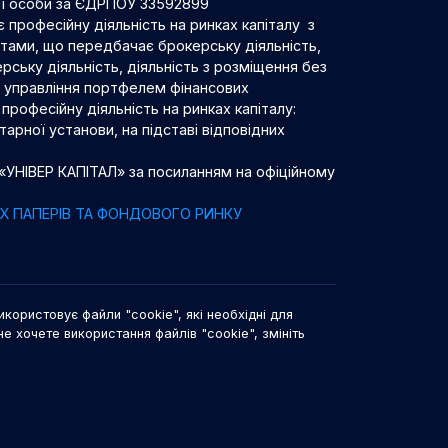
ої особи за ЄДРПОУ 33592899
 професійну діяльність на ринках капіталу з
нтами, що передбачає брокерську діяльність,
рську діяльність, діяльність з розміщення без
 з управління портфелем фінансових
професійну діяльність на ринках капіталу:
арної установи, на підставі відповідних
 «УНІВЕР КАПІТАЛ» за посиланням на офіційному
НИХ ПАПЕРІВ ТА ФОНДОВОГО РИНКУ
икористовує файли "cookie", які необхідні для
не хочете використання файлів "cookie", змініть