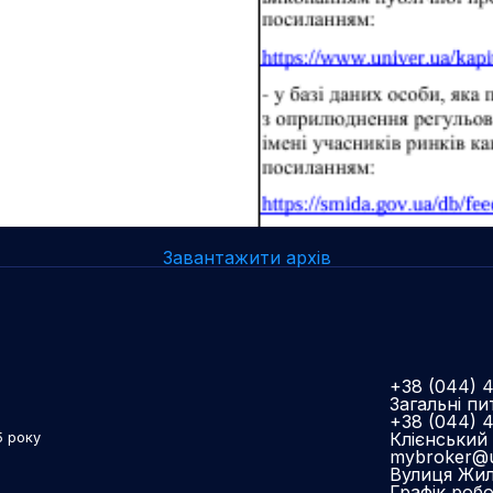
Завантажити архів
+38 (044) 
Загальні пи
+38 (044) 
Клієнський 
5 року
mybroker@u
Вулиця Жиля
Графік роб