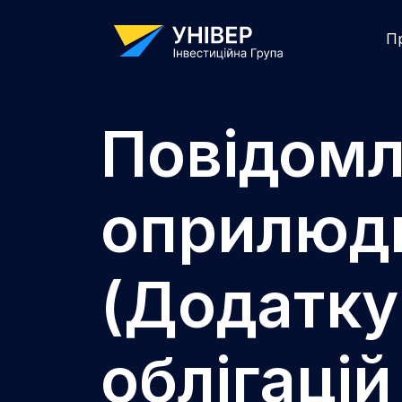
П
Повідомл
оприлюдн
(Додатку
облігаці