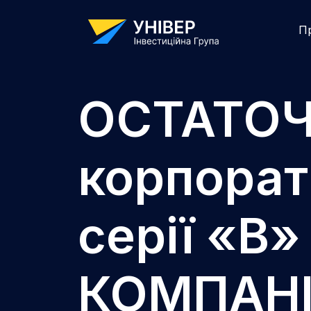
П
ОСТАТОЧН
корпорат
серії «В
КОМПАНІЯ