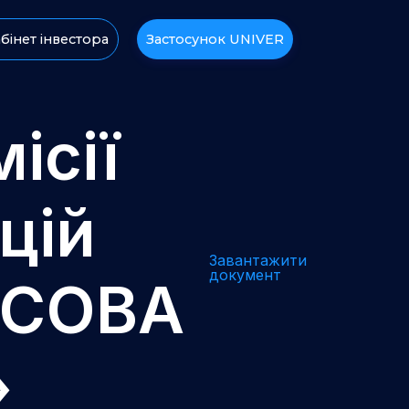
бінет інвестора
Застосунок UNIVER
ісії
цій
Завантажити
документ
НСОВА
»