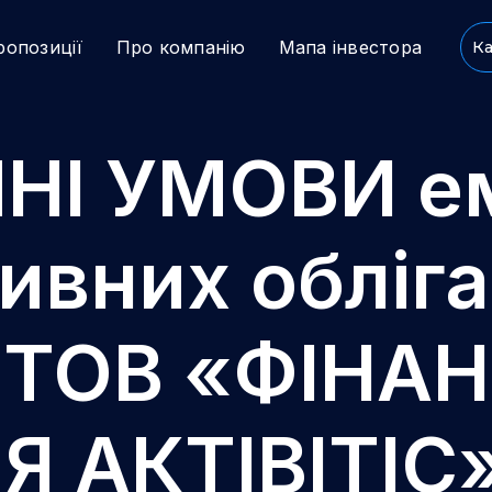
ропозиції
Про компанію
Мапа інвестора
Ка
І УМОВИ ем
ивних обліга
» ТОВ «ФІНА
 АКТІВІТІС