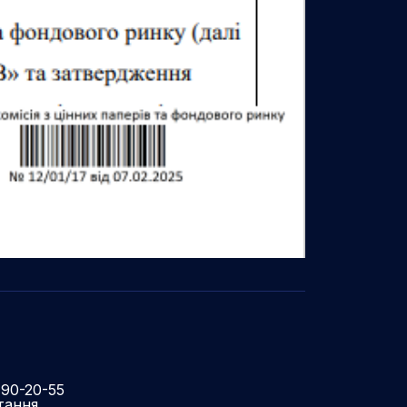
490-20-55
тання