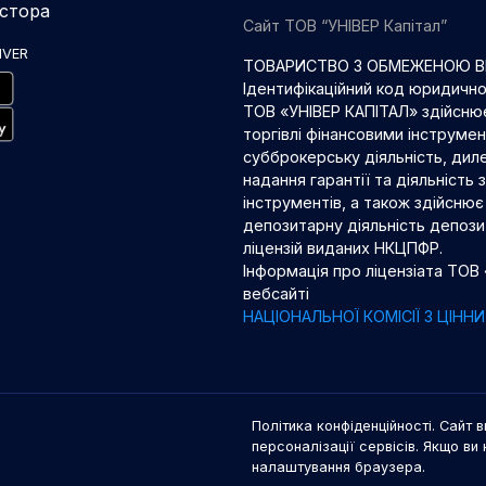
естора
Сайт ТОВ “УНІВЕР Капітал”
IVER
ТОВАРИСТВО З ОБМЕЖЕНОЮ ВІ
Ідентифікаційний код юридичн
ТОВ «УНІВЕР КАПІТАЛ» здійснює
торгівлі фінансовими інструме
субброкерську діяльність, диле
надання гарантії та діяльність
інструментів, а також здійснює 
депозитарну діяльність депозит
ліцензій виданих НКЦПФР.
Інформація про ліцензіата ТОВ
вебсайті
НАЦІОНАЛЬНОЇ КОМІСІЇ З ЦІН
Політика конфіденційності. Сайт в
персоналізації сервісів. Якщо ви 
налаштування браузера.