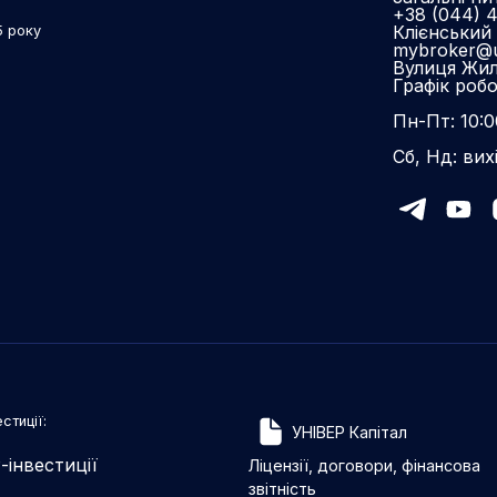
+38 (044) 
Клієнський 
5 року
mybroker@u
Вулиця Жиля
Графік роб
Пн-Пт: 10:0
Сб, Нд: вих
стиції:
УНІВЕР Капітал
-інвестиції
Ліцензії, договори, фінансова
звітність