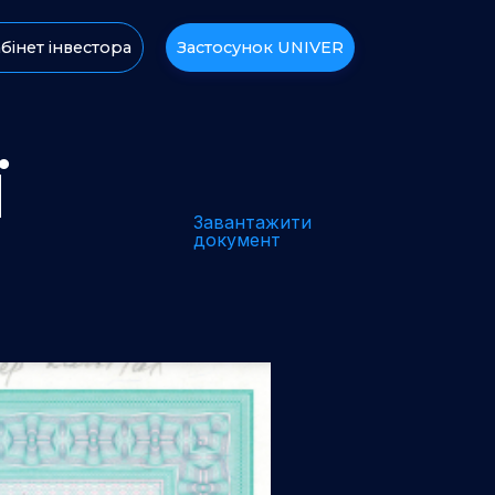
бінет інвестора
Застосунок UNIVER
ї
Завантажити
документ