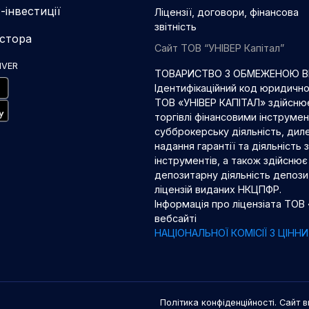
-інвестиції
Ліцензії, договори, фінансова
звітність
естора
Сайт ТОВ “УНІВЕР Капітал”
IVER
ТОВАРИСТВО З ОБМЕЖЕНОЮ ВІ
Ідентифікаційний код юридичн
ТОВ «УНІВЕР КАПІТАЛ» здійснює
торгівлі фінансовими інструме
субброкерську діяльність, диле
надання гарантії та діяльність
інструментів, а також здійснює 
депозитарну діяльність депозит
ліцензій виданих НКЦПФР.
Інформація про ліцензіата ТОВ
вебсайті
НАЦІОНАЛЬНОЇ КОМІСІЇ З ЦІН
Політика конфіденційності. Сайт в