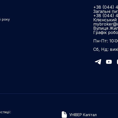
+38 (044) 
Загальні пи
+38 (044) 
Клієнський 
5 року
mybroker@u
Вулиця Жиля
Графік роб
Пн-Пт: 10:0
Сб, Нд: вих
стиції:
УНІВЕР Капітал