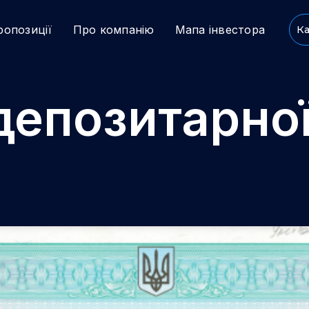
ропозиції
Про компанію
Мапа інвестора
Ка
 депозитарно