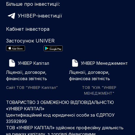
Більше про інвестиції:
УНІВЕР-інвестиції
Кабінет інвестора
Застосунок UNIVER
УНІВЕР Капітал
УНІВЕР Менеджемент
Ліцензії, договори,
Ліцензії, договори,
фінансова звітність
фінансова звітність
Сайт ТОВ “УНІВЕР Капітал”
ТОВ "КУА "УНІВЕР
МЕНЕДЖМЕНТ"
ТОВАРИСТВО З ОБМЕЖЕНОЮ ВІДПОВІДАЛЬНІСТЮ
«УНІВЕР КАПІТАЛ»
Ідентифікаційний код юридичної особи за ЄДРПОУ
33592899
ТОВ «УНІВЕР КАПІТАЛ» здійснює професійну діяльність
на ринках капіталу з торгівлі фінансовими