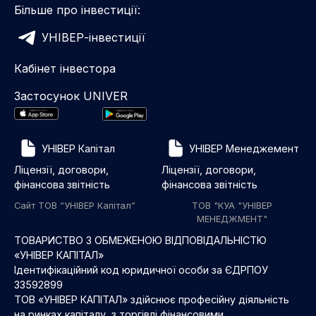
Більше про інвестиції:
УНІВЕР-інвестиції
Кабінет інвестора
Застосунок UNIVER
УНІВЕР Капітал
УНІВЕР Менеджемент
Ліцензії, договори,
Ліцензії, договори,
фінансова звітність
фінансова звітність
Сайт ТОВ “УНІВЕР Капітал”
ТОВ "КУА "УНІВЕР
МЕНЕДЖМЕНТ"
ТОВАРИСТВО З ОБМЕЖЕНОЮ ВІДПОВІДАЛЬНІСТЮ
«УНІВЕР КАПІТАЛ»
Ідентифікаційний код юридичної особи за ЄДРПОУ
33592899
ТОВ «УНІВЕР КАПІТАЛ» здійснює професійну діяльність
на ринках капіталу з торгівлі фінансовими