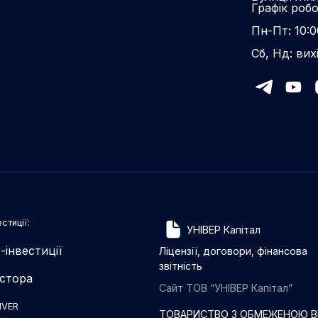
Графік роб
Пн-Пт: 10:0
Сб, Нд: вих
стиції:
УНІВЕР Капітал
-інвестиції
Ліцензії, договори, фінансова
звітність
естора
Сайт ТОВ “УНІВЕР Капітал”
IVER
ТОВАРИСТВО З ОБМЕЖЕНОЮ ВІ