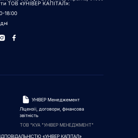
оти ТОВ «УНІВЕР КАПІТАЛ»:
0-18:00
ідні
УНІВЕР Менеджемент
Ліцензії, договори, фінансова
звітність
ТОВ "КУА "УНІВЕР МЕНЕДЖМЕНТ"
ДПОВІДАЛЬНІСТЮ «УНІВЕР КАПІТАЛ»