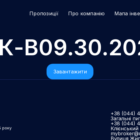
Пропозиції
Про компанію
Мапа інв
ПК-В09.30.20
Завантажити
+38 (044) 
Загальні пи
+38 (044) 
Клієнський 
5 року
mybroker@u
Вулиця Жиля