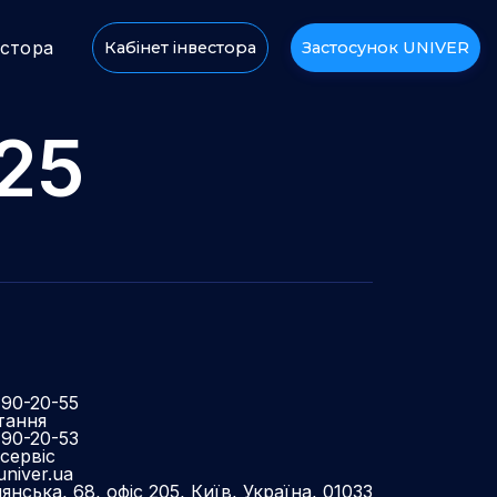
естора
Кабінет інвестора
Застосунок UNIVER
25
490-20-55
тання
490-20-53
сервіс
niver.ua
нська, 68, офіс 205, Київ, Україна, 01033