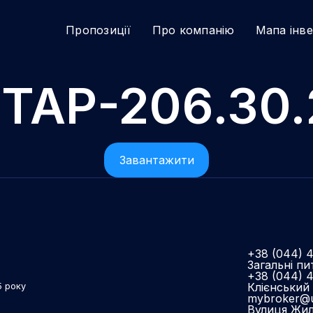
Пропозиції
Про компанію
Мапа інв
ТАР-206.30
Завантажити
+38 (044) 
Загальні пи
+38 (044) 
Клієнський 
5 року
mybroker@u
Вулиця Жиля