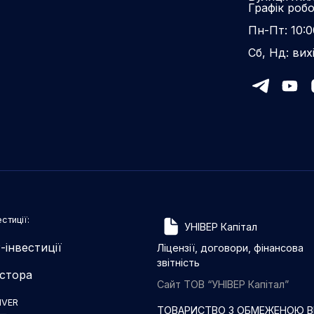
Графік роб
Пн-Пт: 10:0
Сб, Нд: вих
стиції:
УНІВЕР Капітал
-інвестиції
Ліцензії, договори, фінансова
звітність
естора
Сайт ТОВ “УНІВЕР Капітал”
IVER
ТОВАРИСТВО З ОБМЕЖЕНОЮ ВІ