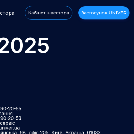
естора
Кабінет інвестора
Застосунок UNIVER
.2025
490-20-55
тання
490-20-53
сервіс
niver.ua
нська, 68, офіс 205, Київ, Україна, 01033